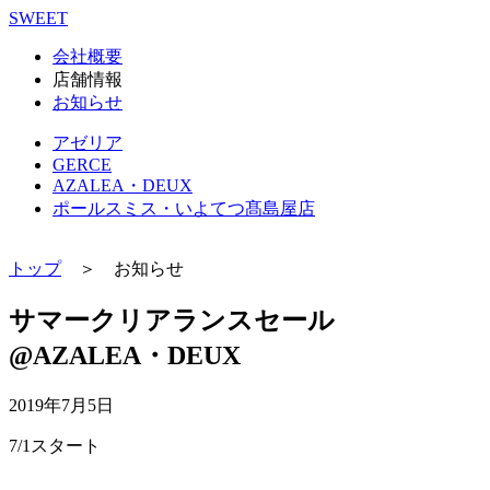
SWEET
会社概要
店舗情報
お知らせ
アゼリア
GERCE
AZALEA・DEUX
ポールスミス・いよてつ髙島屋店
トップ
＞ お知らせ
サマークリアランスセール
@AZALEA・DEUX
2019年7月5日
7/1スタート