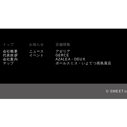
トップ
お知らせ
店舗情報
会社概要
ニュース
アゼリア
代表挨拶
イベント
GERCE
会社案内
AZALEA・DEUX
マップ
ポールスミス・いよてつ髙島屋店
© SWEET.co,