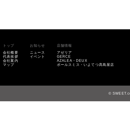
トップ
お知らせ
店舗情報
会社概要
ニュース
アゼリア
代表挨拶
イベント
GERCE
会社案内
AZALEA・DEUX
マップ
ポールスミス・いよてつ髙島屋店
© SWEET.co,