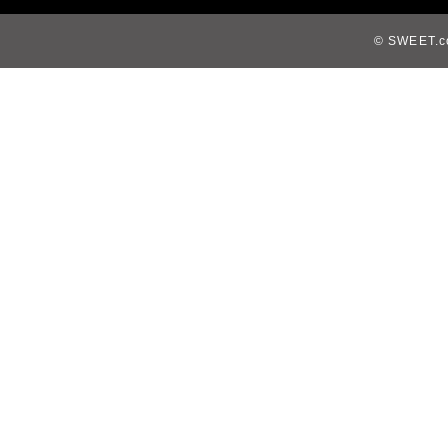
© SWEET.co,