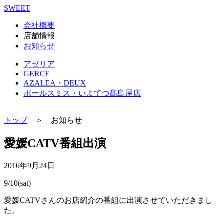
SWEET
会社概要
店舗情報
お知らせ
アゼリア
GERCE
AZALEA・DEUX
ポールスミス・いよてつ髙島屋店
トップ
＞ お知らせ
愛媛CATV番組出演
2016年9月24日
9/10(sat)
愛媛CATVさんのお店紹介の番組に出演させていただきまし
た。