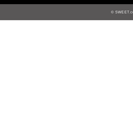
© SWEET.co,