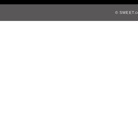
© SWEET.co,