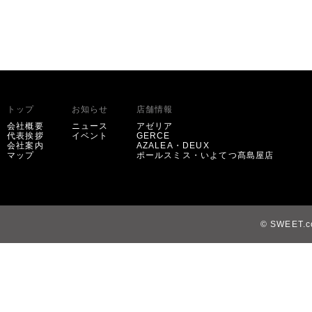
トップ
お知らせ
店舗情報
会社概要
ニュース
アゼリア
代表挨拶
イベント
GERCE
会社案内
AZALEA・DEUX
マップ
ポールスミス・いよてつ髙島屋店
© SWEET.co,