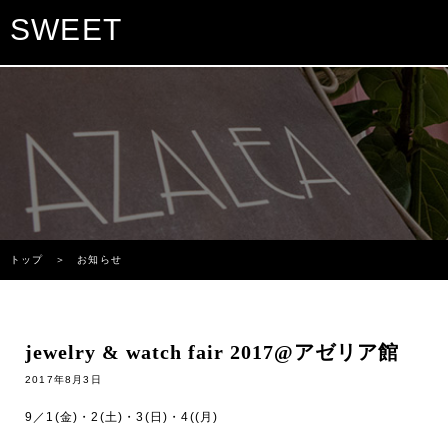
SWEET
トップ
＞ お知らせ
jewelry & watch fair 2017@アゼリア館
2017年8月3日
9／1(金)・2(土)・3(日)・4((月)