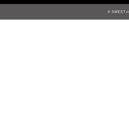
© SWEET.co,