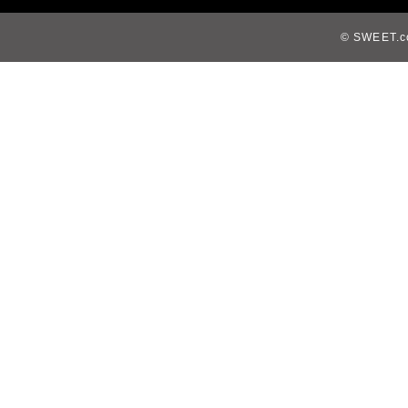
© SWEET.co,