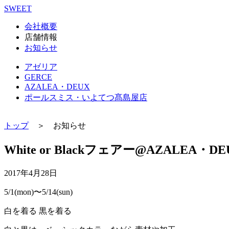
SWEET
会社概要
店舗情報
お知らせ
アゼリア
GERCE
AZALEA・DEUX
ポールスミス・いよてつ髙島屋店
トップ
＞ お知らせ
White or Blackフェアー@AZALEA・DE
2017年4月28日
5/1(mon)〜5/14(sun)
白を着る 黒を着る