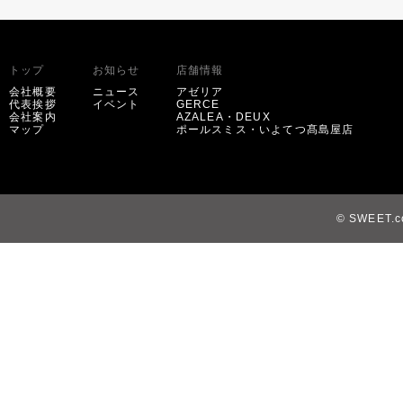
トップ
お知らせ
店舗情報
会社概要
ニュース
アゼリア
代表挨拶
イベント
GERCE
会社案内
AZALEA・DEUX
マップ
ポールスミス・いよてつ髙島屋店
© SWEET.co,