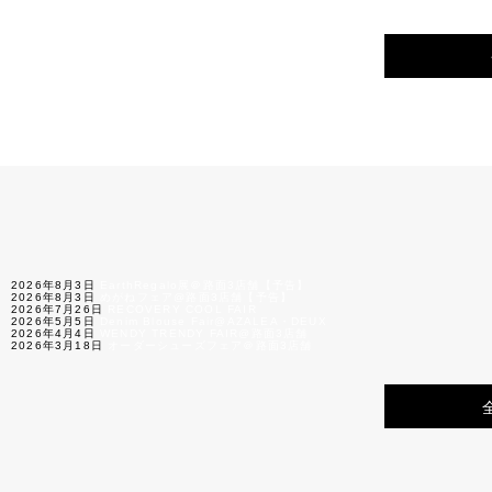
2026年8月3日
EarthRegalo展＠路面3店舗【予告】
2026年8月3日
めがねフェア@路面3店舗【予告】
2026年7月26日
RECOVERY COOL FAIR
2026年5月5日
Denim Blouse Fair@AZALEA・DEUX
2026年4月4日
WENDY TRENDY FAIR@路面3店舗
2026年3月18日
オーダーシューズフェア＠路面3店舗