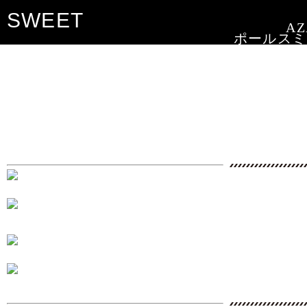
SWEET
AZ
ポールスミ