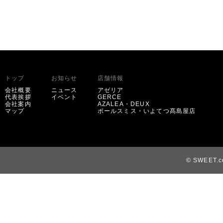
トップ
お知らせ
店舗情報
会社概要
ニュース
アゼリア
代表挨拶
イベント
GERCE
会社案内
AZALEA・DEUX
マップ
ポールスミス・いよてつ髙島屋店
© SWEET.co,