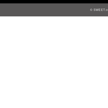
© SWEET.co,