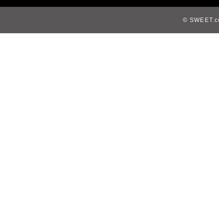
© SWEET.co,