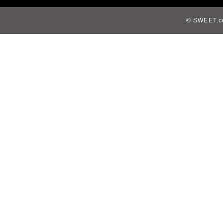
© SWEET.co,