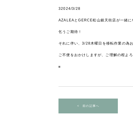
32024/3/28
AZALEAとGERCE松山銀天街店が一
乞うご期待！
それに伴い、3/28木曜日を移転作業の為
ご不便をおかけしますが、ご理解の程よろ
< 前の記事へ