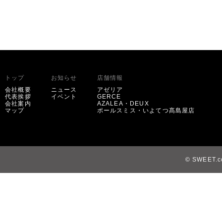
トップ
お知らせ
店舗情報
会社概要
ニュース
アゼリア
代表挨拶
イベント
GERCE
会社案内
AZALEA・DEUX
マップ
ポールスミス・いよてつ髙島屋店
© SWEET.co,